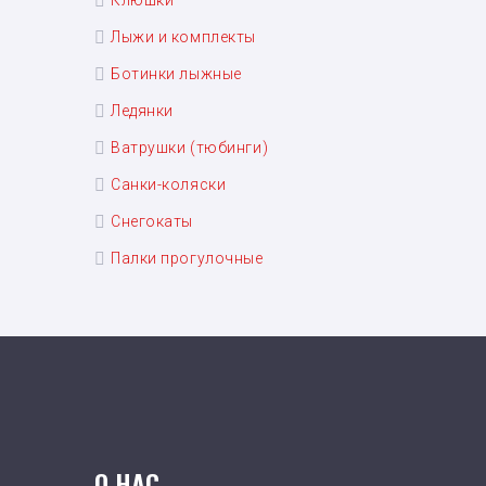
Клюшки
Лыжи и комплекты
Ботинки лыжные
Ледянки
Ватрушки (тюбинги)
Санки-коляски
Снегокаты
Палки прогулочные
О НАС